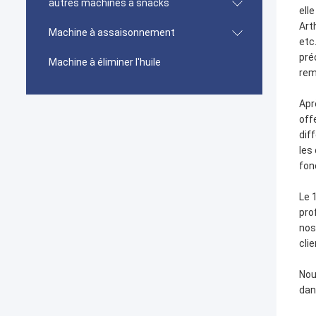
autres machines à snacks
ell
Art
Machine à assaisonnement
etc
pré
Machine à éliminer l'huile
rem
Apr
off
dif
les
fon
Le 
pro
nos
cli
Nou
dan