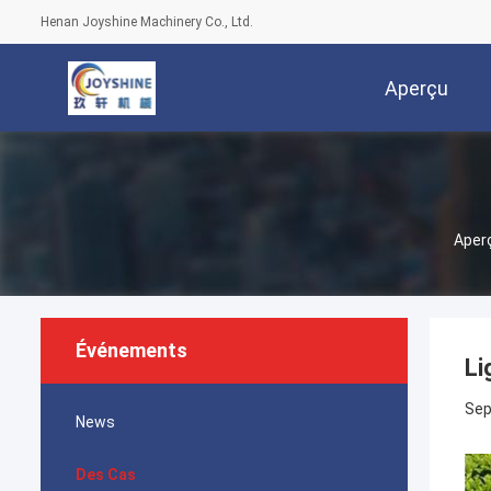
Henan Joyshine Machinery Co., Ltd.
Aperçu
Aper
Événements
Li
Sep
News
Des Cas