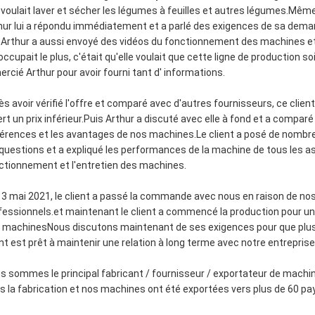
e voulait laver et sécher les légumes à feuilles et autres légumes.Même 
hur lui a répondu immédiatement et a parlé des exigences de sa demand
.Arthur a aussi envoyé des vidéos du fonctionnement des machines e
occupait le plus, c'était qu'elle voulait que cette ligne de production
ercié Arthur pour avoir fourni tant d' informations.
ès avoir vérifié l'offre et comparé avec d'autres fournisseurs, ce clie
ert un prix inférieur.Puis Arthur a discuté avec elle à fond et a compa
férences et les avantages de nos machines.Le client a posé de nomb
 questions et a expliqué les performances de la machine de tous les as
ctionnement et l'entretien des machines.
13 mai 2021, le client a passé la commande avec nous en raison de nos
fessionnels.et maintenant le client a commencé la production pour une
 machinesNous discutons maintenant de ses exigences pour que plu
ent est prêt à maintenir une relation à long terme avec notre entrep
s sommes le principal fabricant / fournisseur / exportateur de machi
s la fabrication et nos machines ont été exportées vers plus de 60 pay