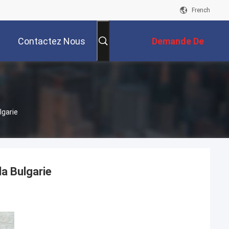
French
Contactez Nous
Demande De
Soumission
lgarie
la Bulgarie