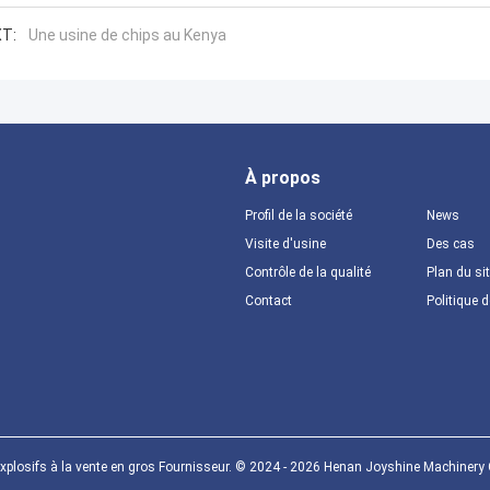
T:
Une usine de chips au Kenya
À propos
Profil de la société
News
Visite d'usine
Des cas
Contrôle de la qualité
Plan du si
Contact
Politique d
xplosifs à la vente en gros Fournisseur. © 2024 - 2026 Henan Joyshine Machinery Co