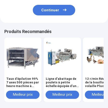
Continuer
Produits Recommandés
Taux d'épilation 99%
Ligne d'abattage de
12 r/min Révol
7 axes 500 pièces par
poulets à petite
de la bouilloire
heure machine à
échelle équipée d'un
volaille Plucke
éliminer les poulets
équipement de
les dernières
décapage des plumes
technologies d
Meilleur prix
Meilleur prix
Meilleur p
à chauffage au gaz
conception de
l'abattage