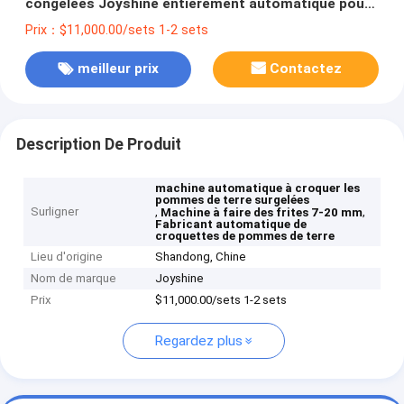
congelées Joyshine entièrement automatique pour
les frites Taille 7-20 mm
Prix：$11,000.00/sets 1-2 sets
meilleur prix
Contactez
Description De Produit
machine automatique à croquer les
pommes de terre surgelées
Surligner
,
,
Machine à faire des frites 7-20 mm
Fabricant automatique de
croquettes de pommes de terre
Lieu d'origine
Shandong, Chine
Nom de marque
Joyshine
Prix
$11,000.00/sets 1-2 sets
Regardez plus