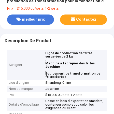
production de transformation pour la fabrication de
frites dorées
Prix：$15,000.00/sets 1-2 sets
meilleur prix
Contactez
Description De Produit
Ligne de production de frites
surgelées de 2 kg
,
Machine à fabriquer des frites
Surligner
Joyshine
,
Équipement de transformation de
frites dorées
Lieu d'origine
Shandong, Chine
Nom de marque
Joyshine
Prix
$15,000.00/sets 1-2 sets
Casse en bois d'exportation standard,
Détails d'emballage
conteneur complet ou selon les
exigences du client.