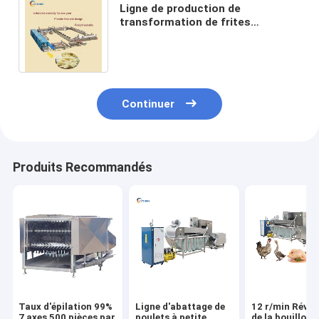
Ligne de production de
transformation de frites
surgelées Joyshine avec matériau
SUS304 et puissance 58 kw
Continuer
Produits Recommandés
Taux d'épilation 99%
Ligne d'abattage de
12 r/min Révol
7 axes 500 pièces par
poulets à petite
de la bouilloire