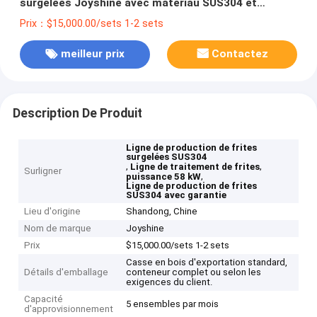
surgelées Joyshine avec matériau SUS304 et
puissance 58 kw
Prix：$15,000.00/sets 1-2 sets
meilleur prix
Contactez
Description De Produit
Ligne de production de frites
surgelées SUS304
,
,
Ligne de traitement de frites
Surligner
,
puissance 58 kW
Ligne de production de frites
SUS304 avec garantie
Lieu d'origine
Shandong, Chine
Nom de marque
Joyshine
Prix
$15,000.00/sets 1-2 sets
Casse en bois d'exportation standard,
Détails d'emballage
conteneur complet ou selon les
exigences du client.
Capacité
5 ensembles par mois
d'approvisionnement