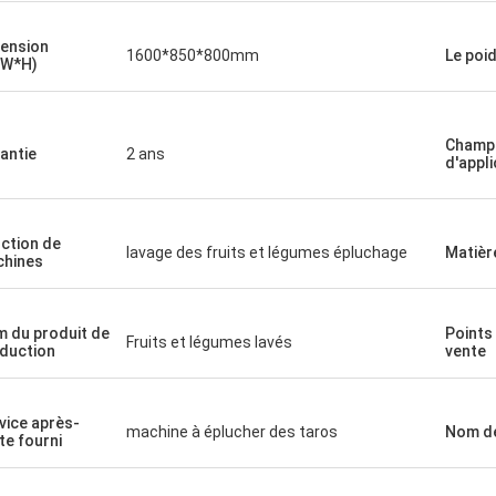
ension
1600*850*800mm
Le poi
*W*H)
Champ
antie
2 ans
d'appli
ction de
lavage des fruits et légumes épluchage
Matièr
hines
 du produit de
Points
Fruits et légumes lavés
duction
vente
vice après-
machine à éplucher des taros
Nom de
te fourni