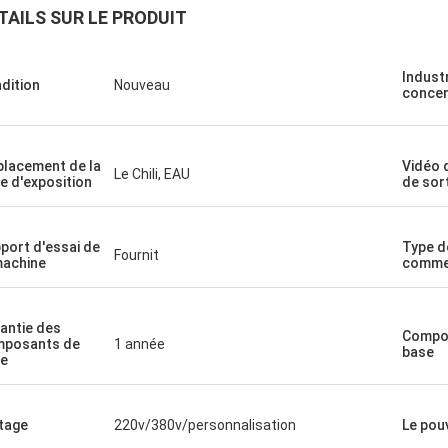
TAILS SUR LE PRODUIT
Indust
dition
Nouveau
conce
lacement de la
Vidéo 
Le Chili, EAU
le d'exposition
de sor
port d'essai de
Type d
Fournit
machine
commer
antie des
Compo
posants de
1 année
base
e
tage
220v/380v/personnalisation
Le pou