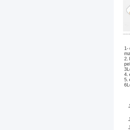
1-
ma
2.
pe
3L
4.
5.
6L