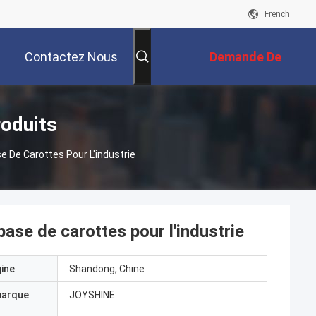
French
Contactez Nous
Demande De
Soumission
oduits
 De Carottes Pour L'industrie
ase de carottes pour l'industrie
gine
Shandong, Chine
marque
JOYSHINE