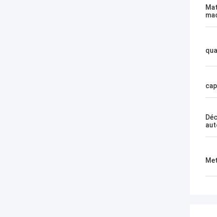
Mat
mac
qua
cap
Déc
aut
Met