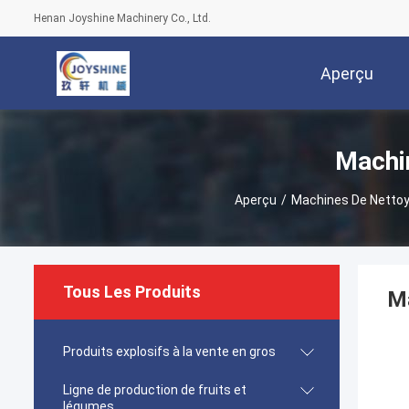
Henan Joyshine Machinery Co., Ltd.
Aperçu
Machi
Aperçu
/
Machines De Netto
Tous Les Produits
Ma
Produits explosifs à la vente en gros
Ligne de production de fruits et
légumes