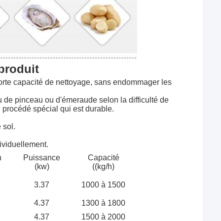
produit
 forte capacité de nettoyage, sans endommager les 
 de pinceau ou d'émeraude selon la difficulté de 
n procédé spécial qui est durable.
 sol.
ividuellement.
n
Puissance
Capacité
(kw)
((kg/h)
3.37
1000 à 1500
4.37
1300 à 1800
4.37
1500 à 2000