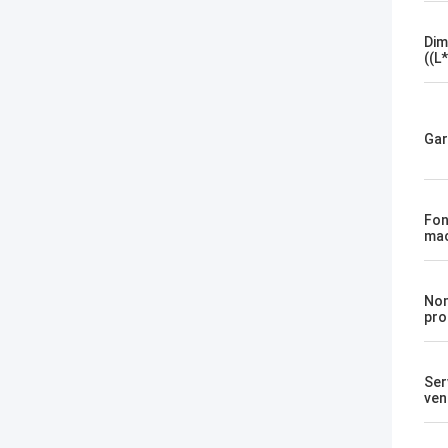
Dim
((L
Gar
Fon
mac
Nom
pro
Ser
ven