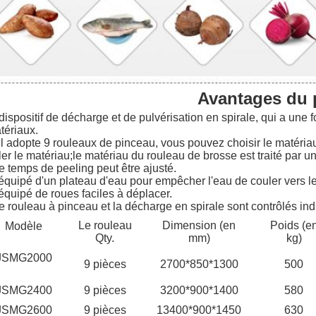
Avantages du 
 dispositif de décharge et de pulvérisation en spirale, qui a une
tériaux.
 Il adopte 9 rouleaux de pinceau, vous pouvez choisir le matériau
ler le matériau;le matériau du rouleau de brosse est traité par u
e temps de peeling peut être ajusté.
 équipé d'un plateau d'eau pour empêcher l'eau de couler vers le
 équipé de roues faciles à déplacer.
e rouleau à pinceau et la décharge en spirale sont contrôlés ind
Le rouleau
Dimension (en
Poids (e
Modèle
Qty.
mm)
kg)
JSMG2000
9 pièces
2700*850*1300
500
JSMG2400
9 pièces
3200*900*1400
580
JSMG2600
9 pièces
13400*900*1450
630