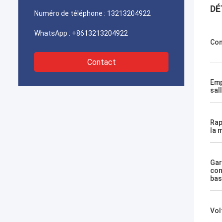
DÉ
Numéro de téléphone :
13213204922
WhatsApp :
+8613213204922
Con
Contact
Emp
sal
Rap
la 
Gar
com
bas
Vol