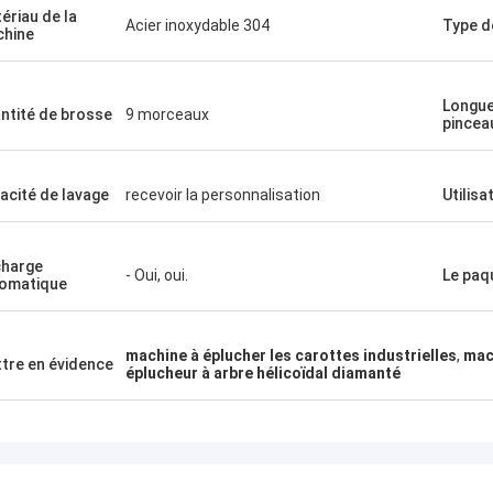
ériau de la
Acier inoxydable 304
Type d
hine
Longue
ntité de brosse
9 morceaux
pincea
acité de lavage
recevoir la personnalisation
Utilisa
harge
- Oui, oui.
Le paq
omatique
machine à éplucher les carottes industrielles
,
mac
tre en évidence
éplucheur à arbre hélicoïdal diamanté