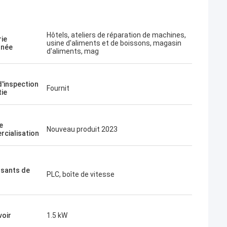
Hôtels, ateliers de réparation de machines,
rie
usine d'aliments et de boissons, magasin
rnée
d'aliments, mag
d'inspection
Fournit
tie
e
Nouveau produit 2023
cialisation
sants de
PLC, boîte de vitesse
voir
1.5 kW