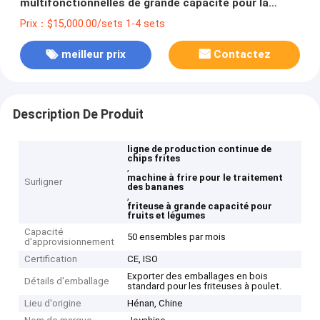
multifonctionnelles de grande capacité pour la
transformation de la banane
Prix：$15,000.00/sets 1-4 sets
meilleur prix
Contactez
Description De Produit
ligne de production continue de
chips frites
,
machine à frire pour le traitement
Surligner
des bananes
,
friteuse à grande capacité pour
fruits et légumes
Capacité
50 ensembles par mois
d'approvisionnement
Certification
CE, ISO
Exporter des emballages en bois
Détails d'emballage
standard pour les friteuses à poulet.
Lieu d'origine
Hénan, Chine