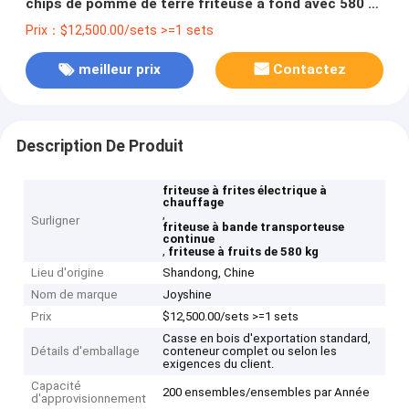
chips de pomme de terre friteuse à fond avec 580 kg
de capacité
Prix：$12,500.00/sets >=1 sets
meilleur prix
Contactez
Description De Produit
friteuse à frites électrique à
chauffage
,
Surligner
friteuse à bande transporteuse
continue
,
friteuse à fruits de 580 kg
Lieu d'origine
Shandong, Chine
Nom de marque
Joyshine
Prix
$12,500.00/sets >=1 sets
Casse en bois d'exportation standard,
Détails d'emballage
conteneur complet ou selon les
exigences du client.
Capacité
200 ensembles/ensembles par Année
d'approvisionnement