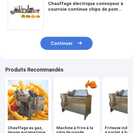
Chauffage électrique convoyeur à
courroie continue chips de pomme
de terre friteuse à fond avec 580
kg de capacité
Continuer
Produits Recommandés
Chauffage au gaz,
Machine à frire à la
Friteuse indust
levage automatique
pâte de viande
à poulet à hau