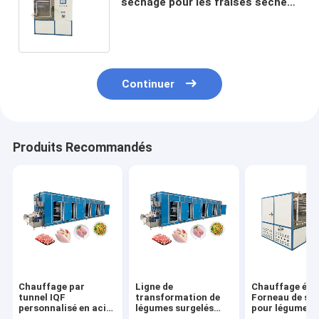
séchage pour les fraises séchées
par congélation et les
framboises 36kw
Continuer
Produits Recommandés
Chauffage par
Ligne de
Chauffage éle
tunnel IQF
transformation de
Forneau de sé
personnalisé en acier
légumes surgelés
pour légumes 
inoxydable 304 pour
congélateur tunnel
fruits Séchage