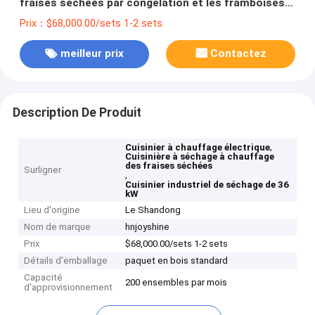
fraises séchées par congélation et les framboises
36kw
Prix：$68,000.00/sets 1-2 sets
meilleur prix
Contactez
Description De Produit
,
Cuisinier à chauffage électrique
Cuisinière à séchage à chauffage
des fraises séchées
Surligner
,
Cuisinier industriel de séchage de 36
kW
Lieu d'origine
Le Shandong
Nom de marque
hnjoyshine
Prix
$68,000.00/sets 1-2 sets
Détails d'emballage
paquet en bois standard
Capacité
200 ensembles par mois
d'approvisionnement