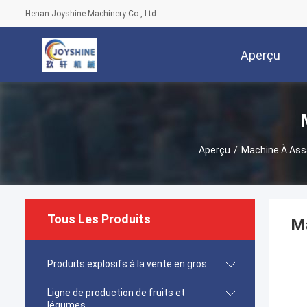
Henan Joyshine Machinery Co., Ltd.
Aperçu
Aperçu
/
Machine À As
Tous Les Produits
Ma
Produits explosifs à la vente en gros
Ligne de production de fruits et
légumes