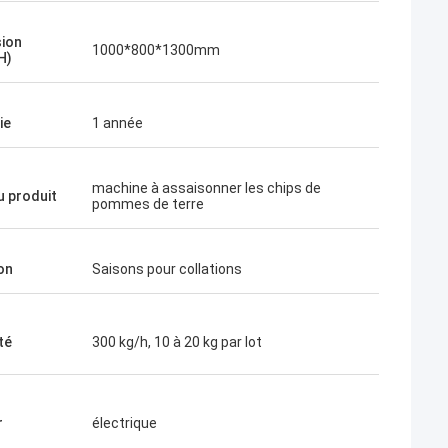
ion
1000*800*1300mm
H)
ie
1 année
machine à assaisonner les chips de
 produit
pommes de terre
on
Saisons pour collations
té
300 kg/h, 10 à 20 kg par lot
r
électrique