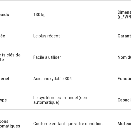
Dimens
poids
130 kg
((L*W*
née
Le plus récent
Garant
nts clés de
Facile à utiliser
Nom du
te
ériel
Acier inoxydable 304
Foncti
Le système est manuel (semi-
type
Capaci
automatique)
sons
Coutume en tant que votre condition
Moteu
omatiques