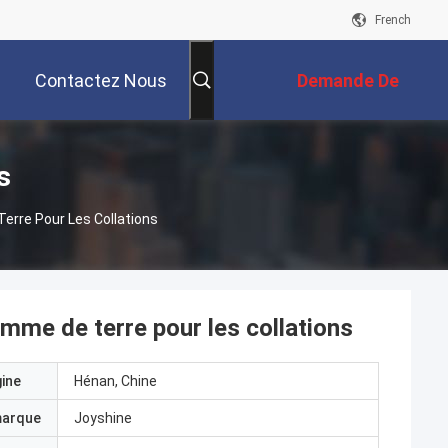
French
Contactez Nous
Demande De
Soumission
s
rre Pour Les Collations
me de terre pour les collations
gine
Hénan, Chine
marque
Joyshine