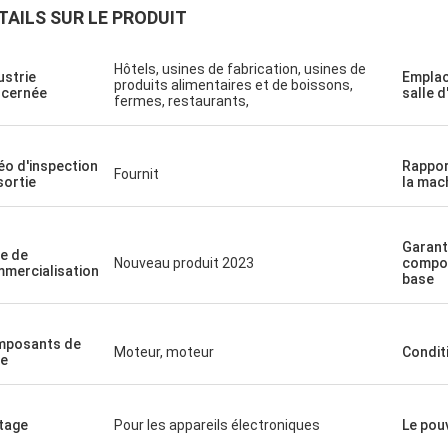
TAILS SUR LE PRODUIT
Hôtels, usines de fabrication, usines de
ustrie
Emplac
produits alimentaires et de boissons,
cernée
salle d
fermes, restaurants,
éo d'inspection
Rappor
Fournit
sortie
la mac
Garant
e de
Nouveau produit 2023
compo
mercialisation
base
mposants de
Moteur, moteur
Condit
e
tage
Pour les appareils électroniques
Le pou