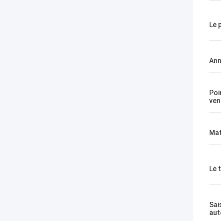
Le 
An
Poi
ven
Mat
Le 
Sai
aut