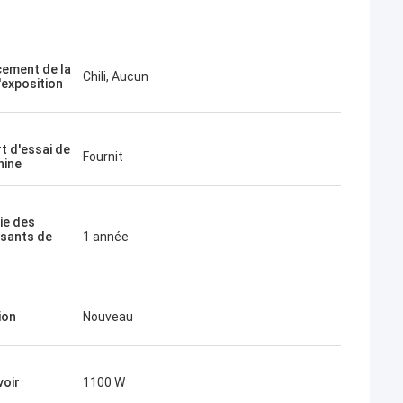
ement de la
Chili, Aucun
'exposition
t d'essai de
Fournit
hine
ie des
sants de
1 année
ion
Nouveau
voir
1100 W