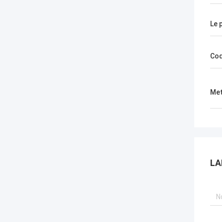
Le 
Cod
Met
LA