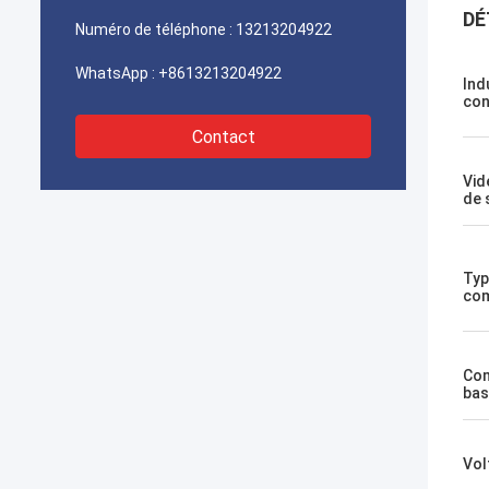
DÉ
Numéro de téléphone :
13213204922
WhatsApp :
+8613213204922
Ind
con
Contact
Vid
de 
Typ
com
Co
bas
Vol