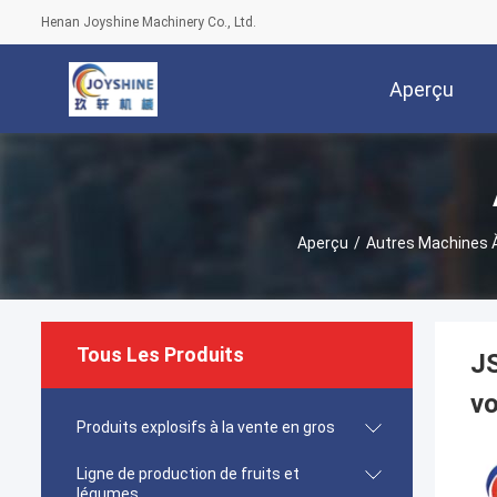
Henan Joyshine Machinery Co., Ltd.
Aperçu
Aperçu
/
Autres Machines 
Tous Les Produits
JS
vo
Produits explosifs à la vente en gros
Ligne de production de fruits et
légumes