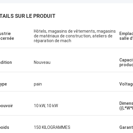
TAILS SUR LE PRODUIT
Hôtels, magasins de vêtements, magasins
ustrie
Emplac
de matériaux de construction, ateliers de
cernée
salle d
réparation de mach
Capaci
dition
Nouveau
produc
type
pain
Voltag
Dimens
pouvoir
10 kW, 10 kW
((L*W*
poids
150 KILOGRAMMES
Garant