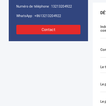
Numéro de téléphone :
13213204922
DÉ
WhatsApp :
+8613213204922
Ind
Contact
con
Con
Le 
Le 
Le 