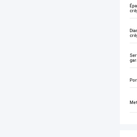
Épa
crê
Dia
crê
Ser
gar
Por
Met