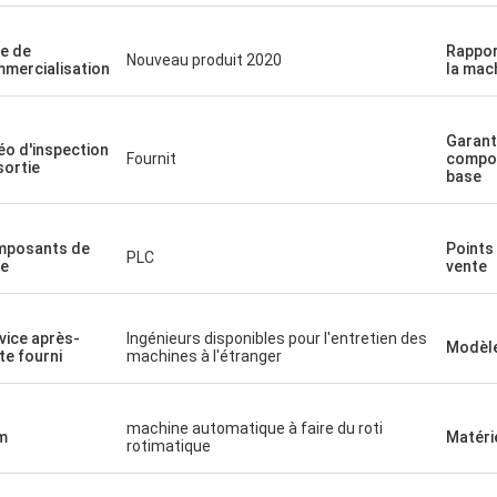
e de
Rappor
Nouveau produit 2020
mercialisation
la mac
Garant
éo d'inspection
Fournit
compo
sortie
base
mposants de
Points
PLC
e
vente
vice après-
Ingénieurs disponibles pour l'entretien des
Modèl
te fourni
machines à l'étranger
machine automatique à faire du roti
m
Matéri
rotimatique