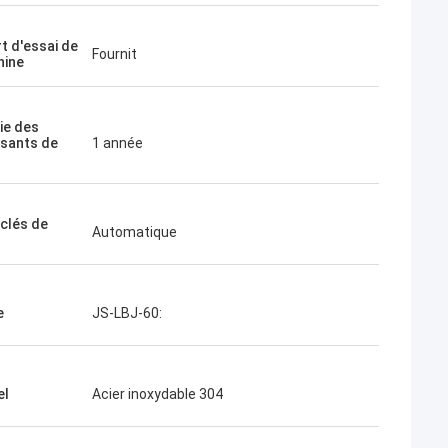
t d'essai de
Fournit
hine
ie des
sants de
1 année
 clés de
Automatique
e
JS-LBJ-60:
el
Acier inoxydable 304