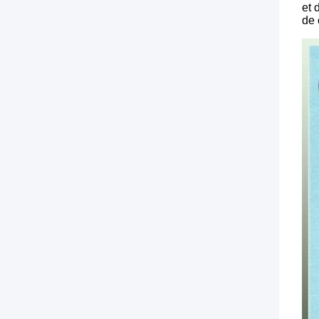
et 
de 