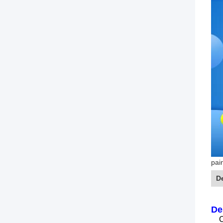
pai
D
De
C