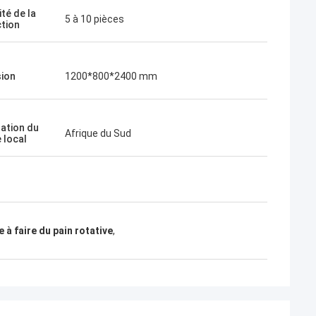
ité de la
5 à 10 pièces
tion
ion
1200*800*2400 mm
sation du
Afrique du Sud
 local
 à faire du pain rotative
,