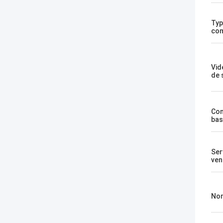
Typ
com
Vid
de 
Co
bas
Ser
ven
No