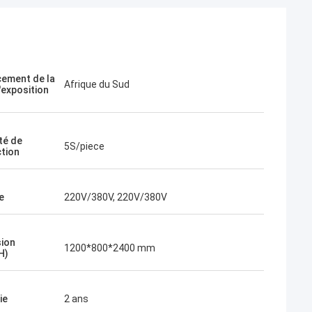
ement de la
Afrique du Sud
'exposition
té de
5S/piece
tion
e
220V/380V, 220V/380V
ion
1200*800*2400 mm
H)
ie
2 ans