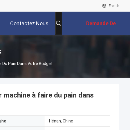
French
Contactez Nous
Demande De
Soumission
s
e Du Pain Dans Votre Budget
 machine à faire du pain dans
gine
Hénan, Chine