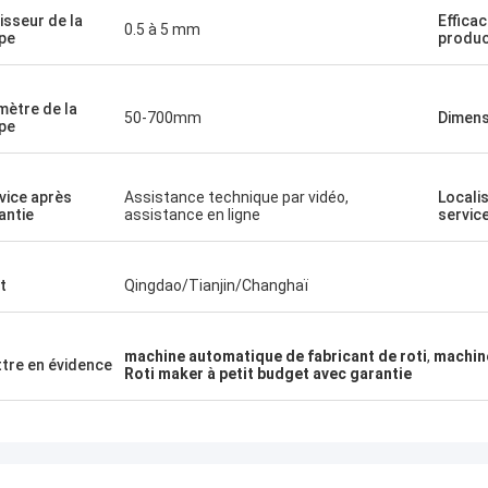
isseur de la
Efficac
0.5 à 5 mm
pe
produc
mètre de la
50-700mm
Dimens
pe
vice après
Assistance technique par vidéo,
Locali
antie
assistance en ligne
service
t
Qingdao/Tianjin/Changhaï
machine automatique de fabricant de roti
,
machine
tre en évidence
Roti maker à petit budget avec garantie