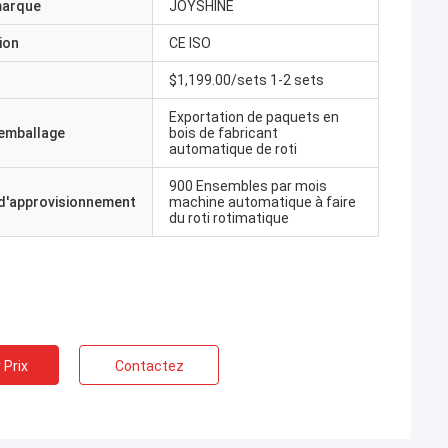
marque
JOYSHINE
ion
CE ISO
$1,199.00/sets 1-2 sets
Exportation de paquets en
'emballage
bois de fabricant
automatique de roti
900 Ensembles par mois
 d'approvisionnement
machine automatique à faire
du roti rotimatique
 Prix
Contactez